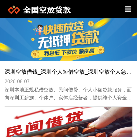
深圳空放借钱_深圳个人短借空放_深圳空放个人急需用钱周转
2026-08-07
深圳本地正规私借空放、民间借贷、个人小额贷款服务，面
向深圳工薪族、个体户、实体店经营者，提供纯个人资金周
转方案，门槛宽松、不苛刻大数据征信、无需复杂抵押。涵
盖个人私借、小微经营贷、社保贷、车贷抵押、无抵押空放
等全品类业务，条件简单、手续快捷、当天可放款。