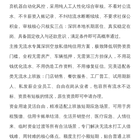
弃机器自动化风控，采用纯人工人性化综合审核。不看对公流
水、不卡薪资入账记录、不纠结流水断断续续、不要求社保公
积金。审核核心只核实三点：深圳本地长期居住、真实稳定在
岗、具备固定收入与还款意识，满足条件即可高概率通过。
主推无流水专属深圳空放私借纯信用方案，极致降低弱势资质
门槛。全程无需房产、车辆抵押，无需第三方担保人，不用花
钱优化流水、不用伪造工作资料、不用修复征信。完美适配各
类无流水上班族：门店销售、餐饮服务、工厂普工、试用期新
人、私发薪企业员工、自由在岗从业者，包容所有流水不达
标、资质有短板的情况，原生资质即可申请办理。
资金用途灵活自由，精准适配上班族短期应急场景。可用于房
租预缴、信用卡账单结清、生活开销垫付、医疗应急、人情往
来、临时资金过渡等所有合法场景，专门解决无流水打工人借
钱难、周转难的核心痛点。额度主打小额短期，贴合普通上班