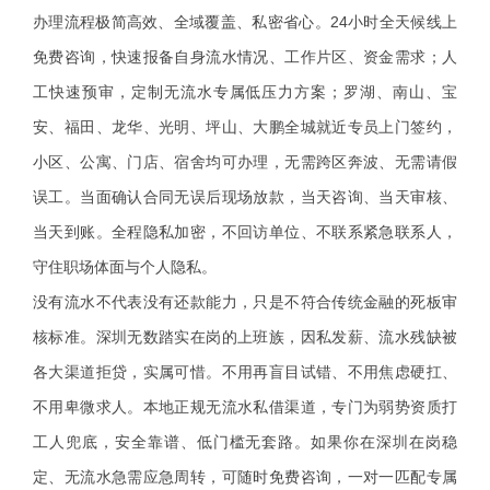
办理流程极简高效、全域覆盖、私密省心。24小时全天候线上
免费咨询，快速报备自身流水情况、工作片区、资金需求；人
工快速预审，定制无流水专属低压力方案；罗湖、南山、宝
安、福田、龙华、光明、坪山、大鹏全城就近专员上门签约，
小区、公寓、门店、宿舍均可办理，无需跨区奔波、无需请假
误工。当面确认合同无误后现场放款，当天咨询、当天审核、
当天到账。全程隐私加密，不回访单位、不联系紧急联系人，
守住职场体面与个人隐私。
没有流水不代表没有还款能力，只是不符合传统金融的死板审
核标准。深圳无数踏实在岗的上班族，因私发薪、流水残缺被
各大渠道拒贷，实属可惜。不用再盲目试错、不用焦虑硬扛、
不用卑微求人。本地正规无流水私借渠道，专门为弱势资质打
工人兜底，安全靠谱、低门槛无套路。如果你在深圳在岗稳
定、无流水急需应急周转，可随时免费咨询，一对一匹配专属