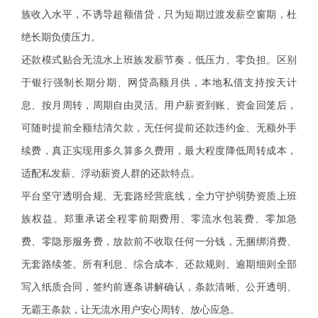
族收入水平，不诱导超额借贷，只为短期过渡发薪空窗期，杜
绝长期负债压力。
还款模式贴合无流水上班族发薪节奏，低压力、零负担。区别
于银行强制长期分期、网贷高额月供，本地私借支持按天计
息、按月周转，周期自由灵活。用户薪资到账、资金回笼后，
可随时提前全额结清欠款，无任何提前还款违约金、无额外手
续费，真正实现用多久算多久费用，最大程度降低周转成本，
适配私发薪、浮动薪资人群的还款特点。
平台坚守透明合规、无套路经营底线，全力守护弱势资质上班
族权益。郑重承诺全程零前期费用、零流水包装费、零加急
费、零隐形服务费，放款前不收取任何一分钱，无捆绑消费、
无套路续签。所有利息、综合成本、还款规则、逾期细则全部
写入纸质合同，签约前逐条讲解确认，条款清晰、公开透明、
无霸王条款，让无流水用户安心周转、放心应急。