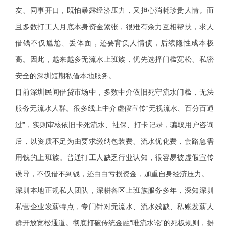
友、同事开口，既怕暴露经济压力，又担心消耗珍贵人情。而
且多数打工人月底本身资金紧张，很难有余力互相帮扶，求人
借钱不仅尴尬、丢体面，还要背负人情债，后续隐性成本极
高。因此，越来越多无流水上班族，优先选择门槛宽松、私密
安全的深圳短期私借本地服务。
目前深圳民间借贷市场中，多数中介依旧死守流水门槛，无法
服务无流水人群。很多线上中介虚假宣传“无视流水、百分百通
过”，实则审核依旧卡死流水、社保、打卡记录，骗取用户咨询
后，以资质不足为由要求缴纳包装费、流水优化费，套路急需
用钱的上班族。普通打工人缺乏行业认知，很容易被虚假宣传
误导，不仅借不到钱，还白白亏损资金，加重自身经济压力。
深圳本地正规私人团队，深耕各区上班族服务多年，深知深圳
私营企业发薪特点，专门针对无流水、流水残缺、私账发薪人
群开放宽松通道。彻底打破传统金融“唯流水论”的死板规则，摒