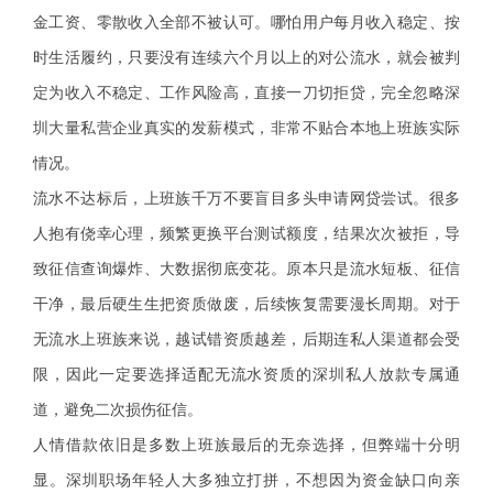
金工资、零散收入全部不被认可。哪怕用户每月收入稳定、按
时生活履约，只要没有连续六个月以上的对公流水，就会被判
定为收入不稳定、工作风险高，直接一刀切拒贷，完全忽略深
圳大量私营企业真实的发薪模式，非常不贴合本地上班族实际
情况。
流水不达标后，上班族千万不要盲目多头申请网贷尝试。很多
人抱有侥幸心理，频繁更换平台测试额度，结果次次被拒，导
致征信查询爆炸、大数据彻底变花。原本只是流水短板、征信
干净，最后硬生生把资质做废，后续恢复需要漫长周期。对于
无流水上班族来说，越试错资质越差，后期连私人渠道都会受
限，因此一定要选择适配无流水资质的深圳私人放款专属通
道，避免二次损伤征信。
人情借款依旧是多数上班族最后的无奈选择，但弊端十分明
显。深圳职场年轻人大多独立打拼，不想因为资金缺口向亲